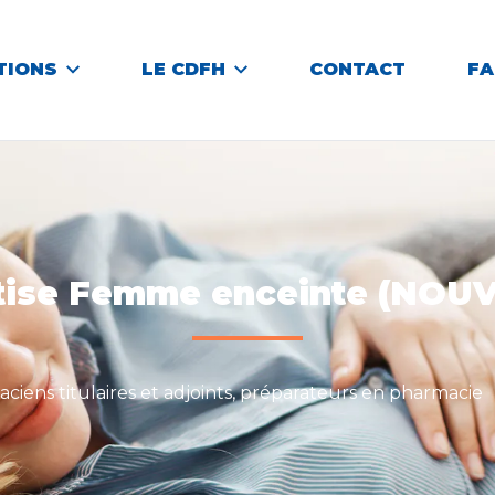
TIONS
LE CDFH
CONTACT
F
tise Femme enceinte (NOUV
ciens titulaires et adjoints, préparateurs en pharmacie